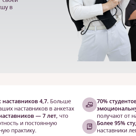
ушу в
 наставников 4,7.
Больше
70% студенто
аших наставников в анкетах
эмоциональн
наставников — 7 лет,
что
получают от н
ртность и постоянную
Более 95% ст
ную практику.
наставники л