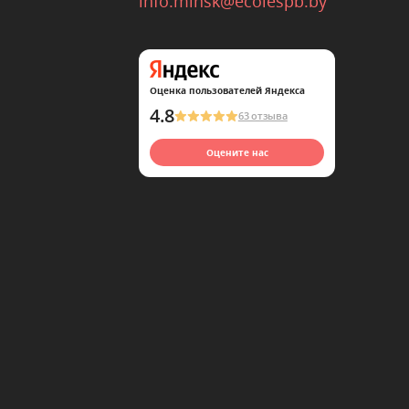
info.minsk@ecolespb.by
Оценка пользователей Яндекса
4.8
63 отзыва
Оцените нас