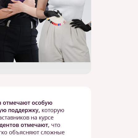
в отмечают особую
ую поддержку,
которую
аставников на курсе
удентов отмечают,
что
егко объясняют сложные