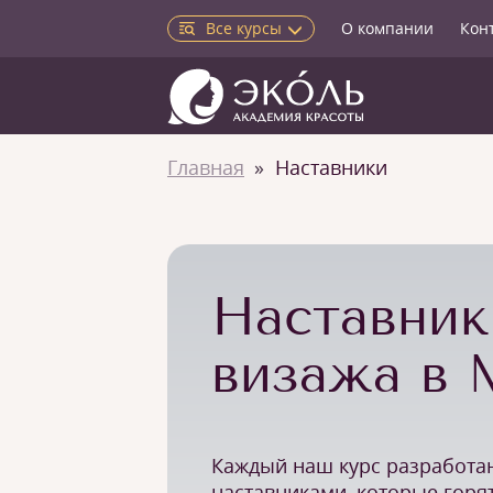
Все курсы
О компании
Кон
Главная
Наставники
Наставник
визажа в 
Каждый наш курс разработа
наставниками, которые горя