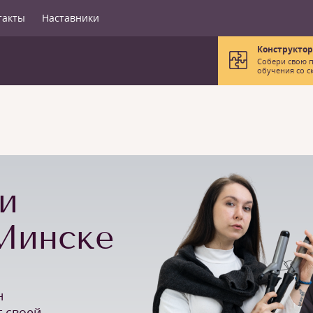
такты
Наставники
Конструктор
Собери свою 
обучения со с
и
Минске
н
т своей