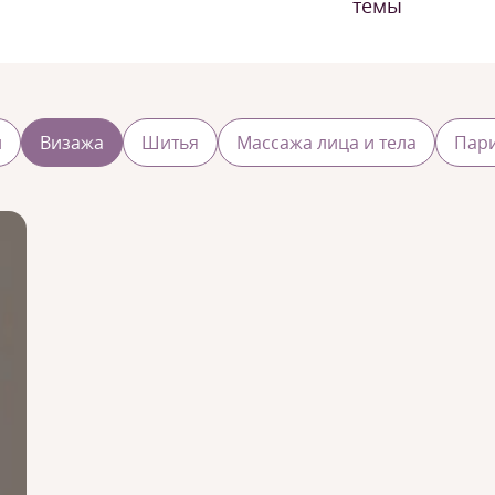
темы
и
Визажа
Шитья
Массажа лица и тела
Пар