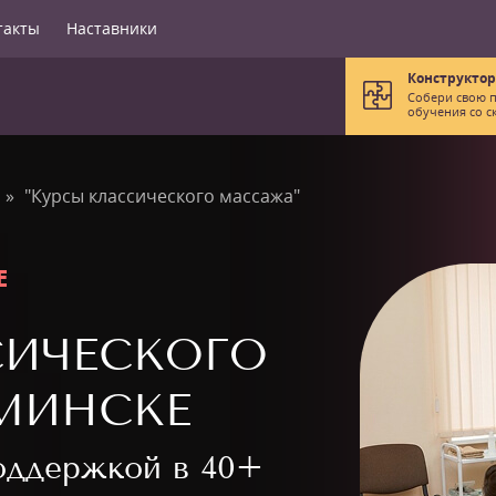
такты
Наставники
Конструктор
Собери свою 
обучения со с
"Курсы классического массажа"
Е
СИЧЕСКОГО
МИНСКЕ
поддержкой в
40+