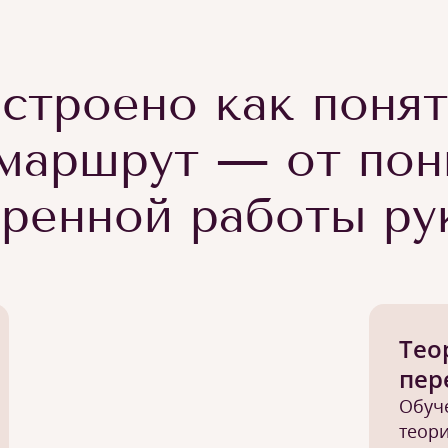
строено как поня
маршрут — от пон
еренной работы ру
Тео
пер
Обуч
теори