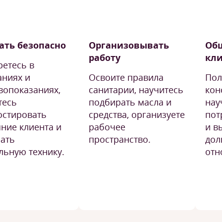
ать безопасно
Организовывать
Общ
работу
кл
ретесь в
аниях и
Освоите правила
Пол
вопоказаниях,
санитарии, научитесь
кон
тесь
подбирать масла и
нау
остировать
средства, организуете
пот
яние клиента и
рабочее
и в
ать
пространство.
дол
льную технику.
отн