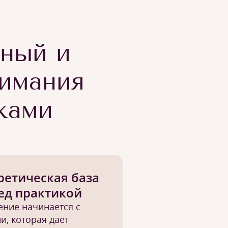
тный и
имания
ками
ретическая база
ед практикой
ение начинается с
и, которая дает