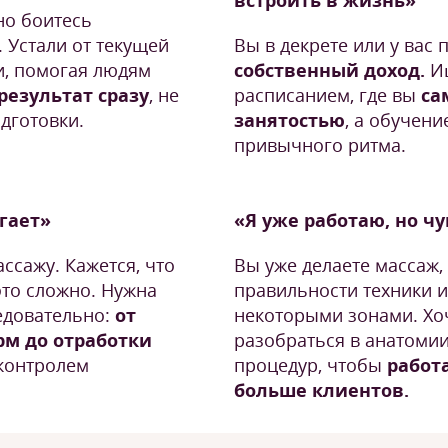
встроить в жизнь»
но боитесь
 Устали от текущей
Вы в декрете или у вас
и, помогая людям
собственный доход.
Ищ
результат сразу
, не
расписанием, где вы
са
дготовки.
занятостью
, а обучени
привычного ритма.
угает»
«Я уже работаю, но ч
ссажу. Кажется, что
Вы уже делаете массаж,
это сложно. Нужна
правильности техники и
едовательно:
от
некоторыми зонами. Хоч
рм до отработки
разобраться в анатомии
контролем
процедур, чтобы
работа
больше клиентов.