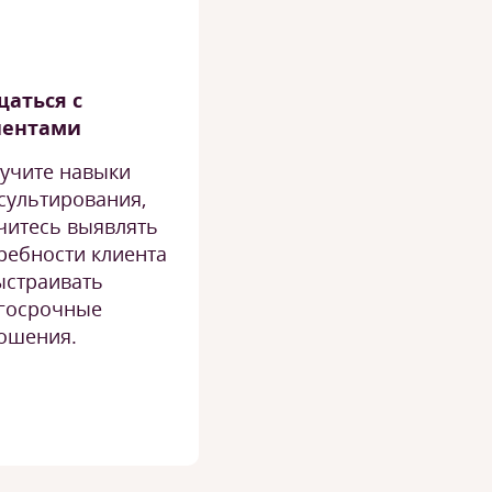
аться с
иентами
учите навыки
сультирования,
читесь выявлять
ребности клиента
ыстраивать
госрочные
ошения.