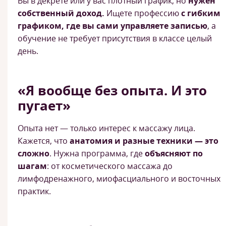
Вы в декрете или у вас плотный график, но
нужен
собственный доход.
Ищете профессию
с гибким
графиком, где вы сами управляете записью
, а
обучение не требует присутствия в классе целый
день.
«Я вообще без опыта. И это
пугает»
Опыта нет — только интерес к массажу лица.
Кажется, что
анатомия и разные техники — это
сложно
. Нужна программа, где
объясняют по
шагам
: от косметического массажа до
лимфодренажного, миофасциального и восточных
практик.