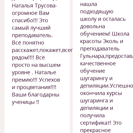
нашла
Наталья Трусова-
подходящую
огромное Вам
школу и осталась
спасибо!!! Это
довольна
самый лучший
обучением! Школа
преподаватель.
красоты Эколь и
Всё понятно
преподаватель
расскажет,покажет,всегда
Гульнара,предоста
рядом!!!! Всё
качественное
просто на высшем
обучение
уровне . Наталье
шугарингу и
премию!!! Успехов
депиляции.Успешн
и процветания!!!!
окончила курсы
Ваши благодарны
шугаринга и
ученицы !!
депиляции и
получила
сертификат! Это
прекрасное